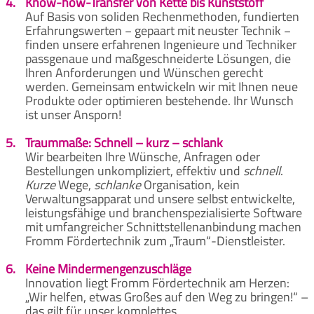
4.
Know-how-Transfer von Kette bis Kunststoff
Auf Basis von soliden Rechenmethoden, fundierten
Erfahrungswerten − gepaart mit neuster Technik −
finden unsere erfahrenen Ingenieure und Techniker
passgenaue und maßgeschneiderte Lösungen, die
Ihren Anforderungen und Wünschen gerecht
werden. Gemeinsam entwickeln wir mit Ihnen neue
Produkte oder optimieren bestehende. Ihr Wunsch
ist unser Ansporn!
5.
Traummaße: Schnell – kurz – schlank
Wir bearbeiten Ihre Wünsche, Anfragen oder
Bestellungen unkompliziert, effektiv und
schnell
.
Kurze
Wege,
schlanke
Organisation, kein
Verwaltungsapparat und unsere selbst entwickelte,
leistungsfähige und branchenspezialisierte Software
mit umfangreicher Schnittstellenanbindung machen
Fromm Fördertechnik zum „Traum“-Dienstleister.
6.
Keine Mindermengenzuschläge
Innovation liegt Fromm Fördertechnik am Herzen:
„Wir helfen, etwas Großes auf den Weg zu bringen!“ –
das gilt für unser komplettes